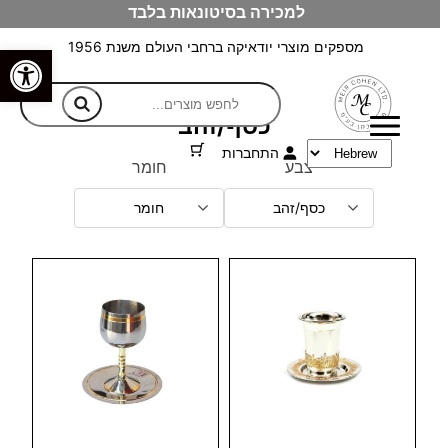
למכירה בסיטונאות בלבד
לדלג
לתוכן
מספקים מוצרי יודאיקה ברחבי העולם משנת 1956
פתח סרגל
חיפוש
כסף/זהב
התחברות
צבע
חומר
כסף/זהב
חומר
צפיה מהירה
צפיה מהירה