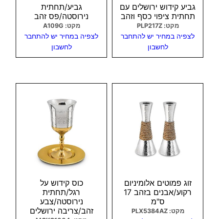
גביע קידוש ירושלים עם
גביע/תחתית
תחתית ציפוי כסף וזהב
נירוסטה/פס זהב
מקט: PLP217Z
מקט: A109G
לצפיה במחיר יש להתחבר
לצפיה במחיר יש להתחבר
לחשבון
לחשבון
צפיה מהירה
צפיה מהירה
זוג פמוטים אלומיניום
כוס קידוש על
רקוע/אבנים בזהב 17
רגל/תחתית
ס"מ
נירוסטה/צבע
זהב/צריבה ירושלים
מקט: PLX5384AZ