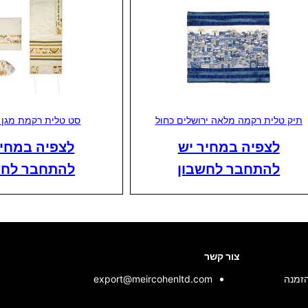
תיק טלית רקמה מלאה ירושלים כחול
סט טלית רקמת מגן 
לצפיה במחיר יש
לצפיה במחיר
להתחבר לחשבון
להתחבר לחש
צור קשר
הזמנה
export@meircohenltd.com