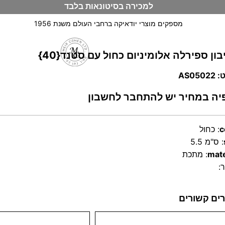
למכירה בסיטונאות בלבד
מספקים מוצרי יודאיקה ברחבי העולם משנת 1956
ון ספירלה אלומיניום כחול עם סטנד{40}
וש
AS050
יה במחיר יש להתחבר לחשבון
c
:
כחול
:
5.5 ס"מ
mate
:
מתכת
:
ים קשורים