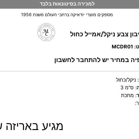
למכירה בסיטונאות בלבד
מספקים מוצרי יודאיקה ברחבי העולם משנת 1956
בון צבע ניקל/אמייל כחול
וש
MCDR
יה במחיר יש להתחבר לחשבון
:
ניקל/כחול
:
3 ס"מ
:
מתכת
:
מגיע באריזה של 12 