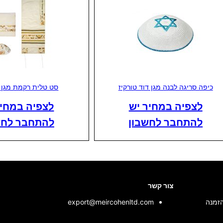
כיפה סריגה לבנה מגן דוד טורקיז
סט טלית רקמת מגן 
לצפיה במחיר יש
לצפיה במחיר
להתחבר לחשבון
להתחבר לחש
צור קשר
הזמנה
export@meircohenltd.com